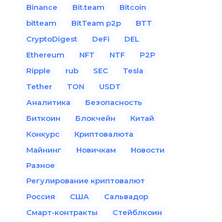
Binance
Bit.team
Bitcoin
bitteam
BitTeam p2p
BTT
CryptoDigest
DeFi
DEL
Ethereum
NFT
NTF
P2P
Ripple
rub
SEC
Tesla
Tether
TON
USDT
Аналитика
Безопасность
Биткоин
Блокчейн
Китай
Конкурс
Криптовалюта
Майнинг
Новичкам
Новости
Разное
Регулирование криптовалют
Россия
США
Сальвадор
Смарт-контракты
Стейблкоин