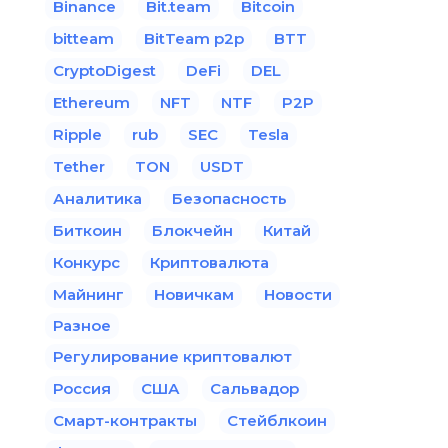
Binance
Bit.team
Bitcoin
bitteam
BitTeam p2p
BTT
CryptoDigest
DeFi
DEL
Ethereum
NFT
NTF
P2P
Ripple
rub
SEC
Tesla
Tether
TON
USDT
Аналитика
Безопасность
Биткоин
Блокчейн
Китай
Конкурс
Криптовалюта
Майнинг
Новичкам
Новости
Разное
Регулирование криптовалют
Россия
США
Сальвадор
Смарт-контракты
Стейблкоин