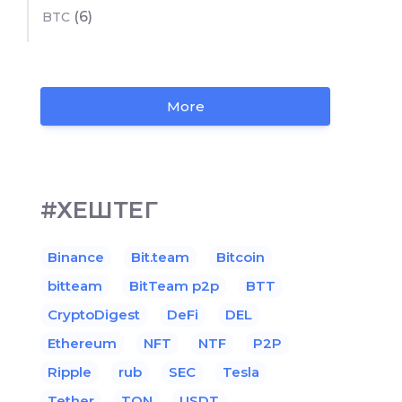
(6)
BTC
More
#ХЕШТЕГ
Binance
Bit.team
Bitcoin
bitteam
BitTeam p2p
BTT
CryptoDigest
DeFi
DEL
Ethereum
NFT
NTF
P2P
Ripple
rub
SEC
Tesla
Tether
TON
USDT