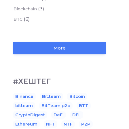
(3)
Blockchain
(6)
BTC
More
#ХЕШТЕГ
Binance
Bit.team
Bitcoin
bitteam
BitTeam p2p
BTT
CryptoDigest
DeFi
DEL
Ethereum
NFT
NTF
P2P