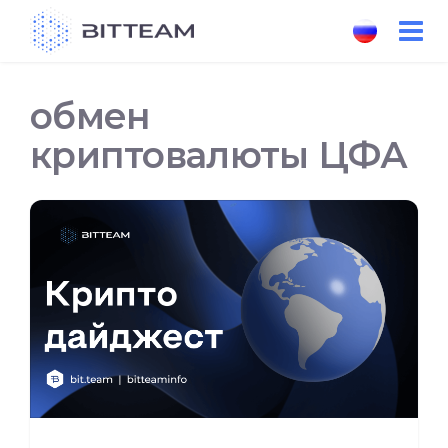
Skip
to
the
content
обмен
криптовалюты ЦФА