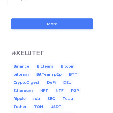
More
#ХЕШТЕГ
Binance
Bit.team
Bitcoin
bitteam
BitTeam p2p
BTT
CryptoDigest
DeFi
DEL
Ethereum
NFT
NTF
P2P
Ripple
rub
SEC
Tesla
Tether
TON
USDT