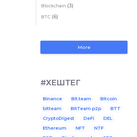
(3)
Blockchain
(6)
BTC
More
#ХЕШТЕГ
Binance
Bit.team
Bitcoin
bitteam
BitTeam p2p
BTT
CryptoDigest
DeFi
DEL
Ethereum
NFT
NTF