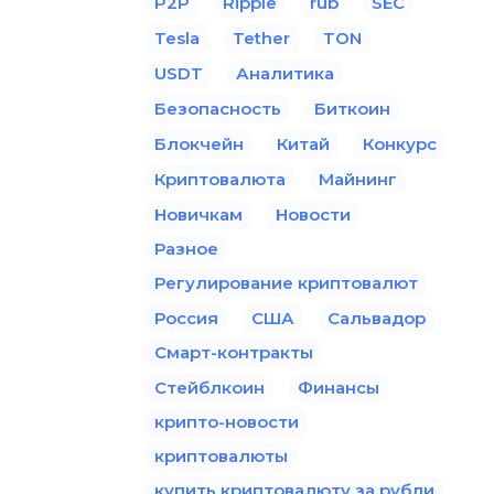
P2P
Ripple
rub
SEC
Tesla
Tether
TON
USDT
Аналитика
Безопасность
Биткоин
Блокчейн
Китай
Конкурс
Криптовалюта
Майнинг
Новичкам
Новости
Разное
Регулирование криптовалют
Россия
США
Сальвадор
Смарт-контракты
Стейблкоин
Финансы
крипто-новости
криптовалюты
купить криптовалюту за рубли