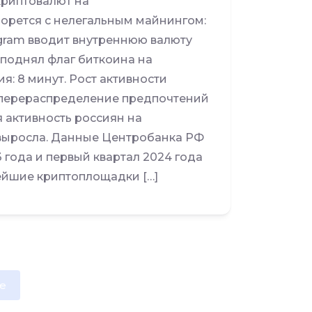
криптовалют на
борется с нелегальным майнингом:
egram вводит внутреннюю валюту
 поднял флаг биткоина на
я: 8 минут. Рост активности
 перераспределение предпочтений
 активность россиян на
выросла. Данные Центробанка РФ
3 года и первый квартал 2024 года
ейшие криптоплощадки […]
e