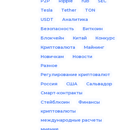
P2P
Ripple
rub
SEC
Tesla
Tether
TON
USDT
Аналитика
Безопасность
Биткоин
Блокчейн
Китай
Конкурс
Криптовалюта
Майнинг
Новичкам
Новости
Разное
Регулирование криптовалют
Россия
США
Сальвадор
Смарт-контракты
Стейблкоин
Финансы
криптовалюты
международные расчеты
мнение