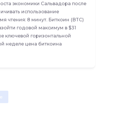
роста экономики Сальвадора после
ничивать использование
я чтения: 8 минут. Биткоин (BTC)
евзойти годовой максимум в $31
иже ключевой горизонтальной
ой неделе цена биткоина
e