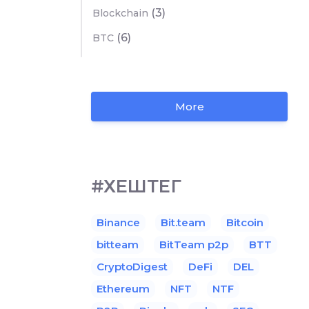
(3)
Blockchain
(6)
BTC
More
#ХЕШТЕГ
Binance
Bit.team
Bitcoin
bitteam
BitTeam p2p
BTT
CryptoDigest
DeFi
DEL
Ethereum
NFT
NTF