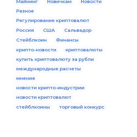
Майнинг
Новичкам
Новости
Разное
Регулирование криптовалют
Россия
США
Сальвадор
Стейблкоин
Финансы
крипто-новости
криптовалюты
купить криптовалюту за рубли
международные расчеты
мнение
новости крипто-индустрии
новости криптовалют
стейблкоины
торговый конкурс