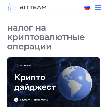
Skip
to
the
content
налог на
криптовалютные
операции