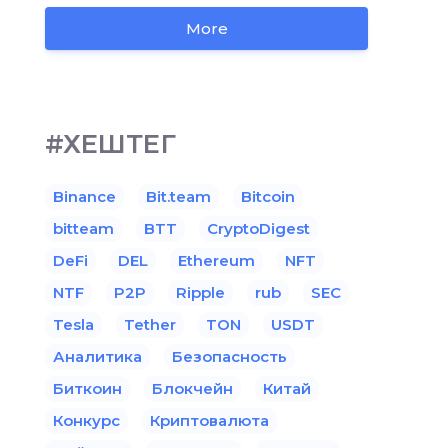
More
#ХЕШТЕГ
Binance
Bit.team
Bitcoin
bitteam
BTT
CryptoDigest
DeFi
DEL
Ethereum
NFT
NTF
P2P
Ripple
rub
SEC
Tesla
Tether
TON
USDT
Аналитика
Безопасность
Биткоин
Блокчейн
Китай
Конкурс
Криптовалюта