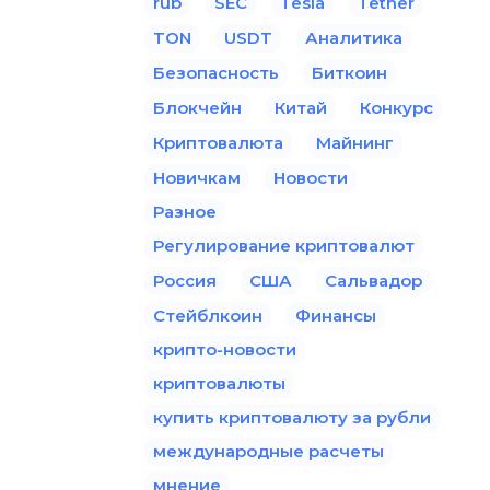
rub
SEC
Tesla
Tether
TON
USDT
Аналитика
Безопасность
Биткоин
Блокчейн
Китай
Конкурс
Криптовалюта
Майнинг
Новичкам
Новости
Разное
Регулирование криптовалют
Россия
США
Сальвадор
Стейблкоин
Финансы
крипто-новости
криптовалюты
купить криптовалюту за рубли
международные расчеты
мнение