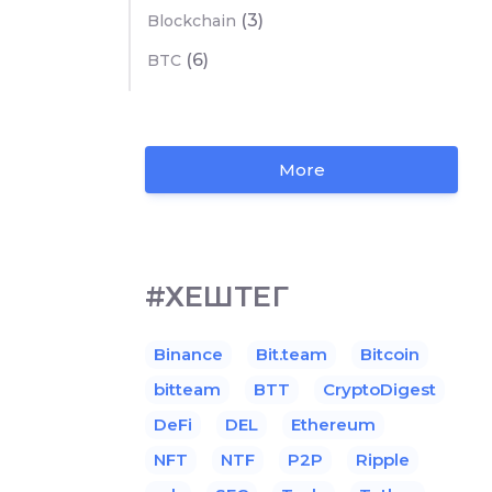
(3)
Blockchain
(6)
BTC
More
#ХЕШТЕГ
Binance
Bit.team
Bitcoin
bitteam
BTT
CryptoDigest
DeFi
DEL
Ethereum
NFT
NTF
P2P
Ripple