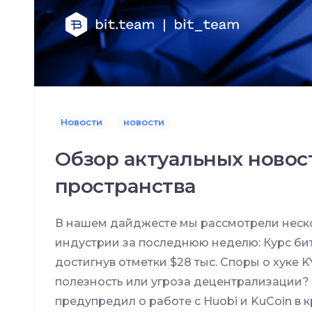
Новости
новости
Обзор актуальных новос
пространства
В нашем дайджесте мы рассмотрели неско
индустрии за последнюю неделю: Курс битк
достигнув отметки $28 тыс. Споры о хуке 
полезность или угроза децентрализации?
предупредил о работе с Huobi и KuCoin в