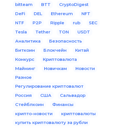
bitteam
BTT
CryptoDigest
DeFi
DEL
Ethereum
NFT
NTF
P2P
Ripple
rub
SEC
Tesla
Tether
TON
USDT
Аналитика
Безопасность
Биткоин
Блокчейн
Китай
Конкурс
Криптовалюта
Майнинг
Новичкам
Новости
Разное
Регулирование криптовалют
Россия
США
Сальвадор
Стейблкоин
Финансы
крипто-новости
криптовалюты
купить криптовалюту за рубли