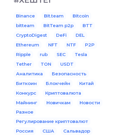
#ХЕШТЕГ
Binance
Bit.team
Bitcoin
bitteam
BitTeam p2p
BTT
CryptoDigest
DeFi
DEL
Ethereum
NFT
NTF
P2P
Ripple
rub
SEC
Tesla
Tether
TON
USDT
Аналитика
Безопасность
Биткоин
Блокчейн
Китай
Конкурс
Криптовалюта
Майнинг
Новичкам
Новости
Разное
Регулирование криптовалют
Россия
США
Сальвадор