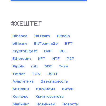
#ХЕШТЕГ
Binance
Bit.team
Bitcoin
bitteam
BitTeam p2p
BTT
CryptoDigest
DeFi
DEL
Ethereum
NFT
NTF
P2P
Ripple
rub
SEC
Tesla
Tether
TON
USDT
Аналитика
Безопасность
Биткоин
Блокчейн
Китай
Конкурс
Криптовалюта
Майнинг
Новичкам
Новости