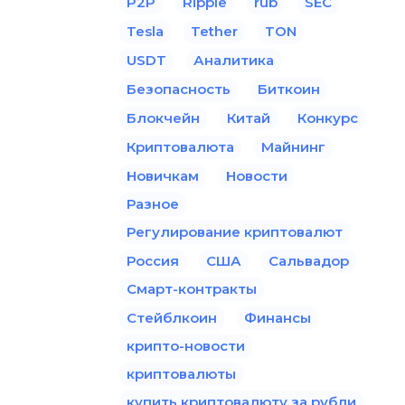
P2P
Ripple
rub
SEC
Tesla
Tether
TON
USDT
Аналитика
Безопасность
Биткоин
Блокчейн
Китай
Конкурс
Криптовалюта
Майнинг
Новичкам
Новости
Разное
Регулирование криптовалют
Россия
США
Сальвадор
Смарт-контракты
Стейблкоин
Финансы
крипто-новости
криптовалюты
купить криптовалюту за рубли