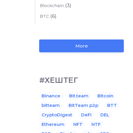
(3)
Blockchain
(6)
BTC
More
#ХЕШТЕГ
Binance
Bit.team
Bitcoin
bitteam
BitTeam p2p
BTT
CryptoDigest
DeFi
DEL
Ethereum
NFT
NTF