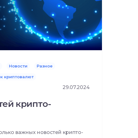
Новости
Разное
к криптовалют
29.07.2024
тей крипто-
лько важных новостей крипто-