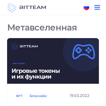
Skip
to
the
content
Метавселенная
19.03.2022
NFT
Блокчейн