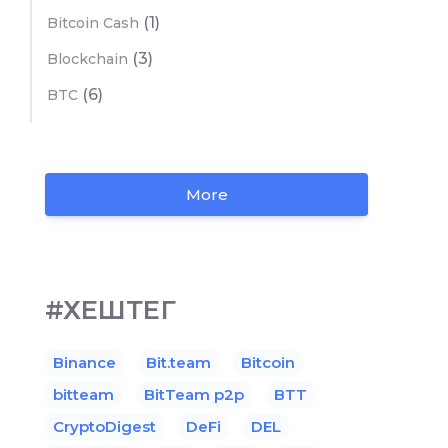
(1)
Bitcoin Cash
(3)
Blockchain
(6)
BTC
More
#ХЕШТЕГ
Binance
Bit.team
Bitcoin
bitteam
BitTeam p2p
BTT
CryptoDigest
DeFi
DEL