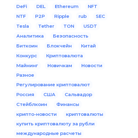
DeFi
DEL
Ethereum
NFT
NTF
P2P
Ripple
rub
SEC
Tesla
Tether
TON
USDT
Аналитика
Безопасность
Биткоин
Блокчейн
Китай
Конкурс
Криптовалюта
Майнинг
Новичкам
Новости
Разное
Регулирование криптовалют
Россия
США
Сальвадор
Стейблкоин
Финансы
крипто-новости
криптовалюты
купить криптовалюту за рубли
международные расчеты