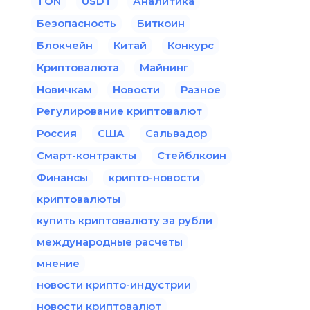
TON
USDT
Аналитика
Безопасность
Биткоин
Блокчейн
Китай
Конкурс
Криптовалюта
Майнинг
Новичкам
Новости
Разное
Регулирование криптовалют
Россия
США
Сальвадор
Смарт-контракты
Стейблкоин
Финансы
крипто-новости
криптовалюты
купить криптовалюту за рубли
международные расчеты
мнение
новости крипто-индустрии
новости криптовалют