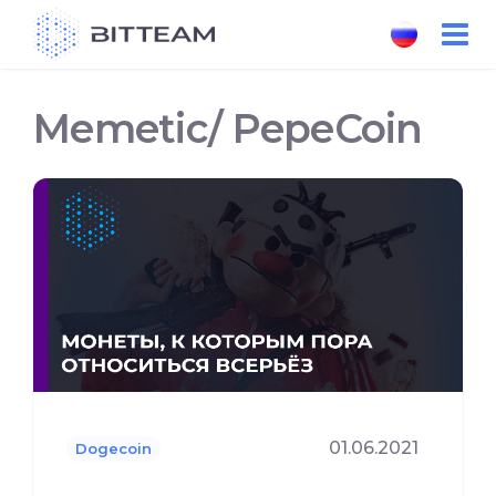
Skip
to
the
content
Memetic/ PepeCoin
01.06.2021
Dogecoin