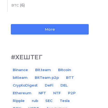
(6)
BTC
More
#ХЕШТЕГ
Binance
Bit.team
Bitcoin
bitteam
BitTeam p2p
BTT
CryptoDigest
DeFi
DEL
Ethereum
NFT
NTF
P2P
Ripple
rub
SEC
Tesla