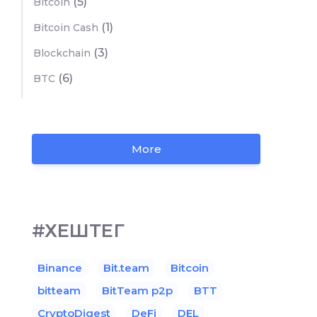
(5)
Bitcoin
(1)
Bitcoin Cash
(3)
Blockchain
(6)
BTC
More
#ХЕШТЕГ
Binance
Bit.team
Bitcoin
bitteam
BitTeam p2p
BTT
CryptoDigest
DeFi
DEL