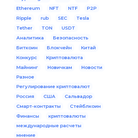
Ethereum
NFT
NTF
P2P
Ripple
rub
SEC
Tesla
Tether
TON
USDT
Аналитика
Безопасность
Биткоин
Блокчейн
Китай
Конкурс
Криптовалюта
Майнинг
Новичкам
Новости
Разное
Регулирование криптовалют
Россия
США
Сальвадор
Смарт-контракты
Стейблкоин
Финансы
криптовалюты
международные расчеты
мнение