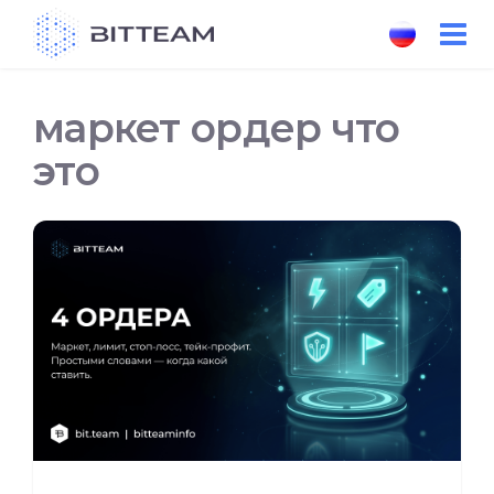
Skip
to
the
content
маркет ордер что
это