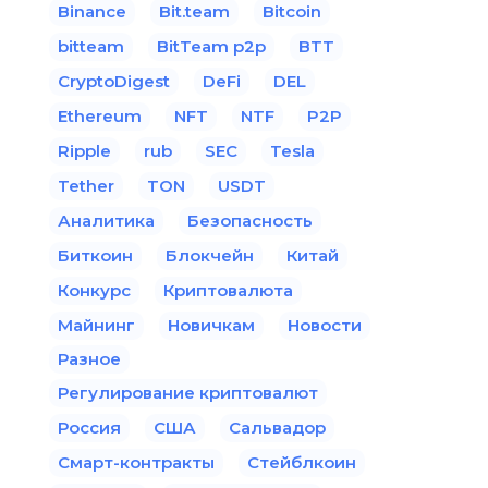
Binance
Bit.team
Bitcoin
bitteam
BitTeam p2p
BTT
CryptoDigest
DeFi
DEL
Ethereum
NFT
NTF
P2P
Ripple
rub
SEC
Tesla
Tether
TON
USDT
Аналитика
Безопасность
Биткоин
Блокчейн
Китай
Конкурс
Криптовалюта
Майнинг
Новичкам
Новости
Разное
Регулирование криптовалют
Россия
США
Сальвадор
Смарт-контракты
Стейблкоин