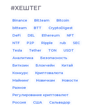
#ХЕШТЕГ
Binance
Bit.team
Bitcoin
bitteam
BTT
CryptoDigest
DeFi
DEL
Ethereum
NFT
NTF
P2P
Ripple
rub
SEC
Tesla
Tether
TON
USDT
Аналитика
Безопасность
Биткоин
Блокчейн
Китай
Конкурс
Криптовалюта
Майнинг
Новичкам
Новости
Разное
Регулирование криптовалют
Россия
США
Сальвадор