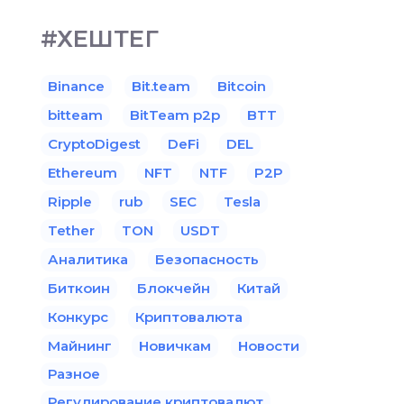
#ХЕШТЕГ
Binance
Bit.team
Bitcoin
bitteam
BitTeam p2p
BTT
CryptoDigest
DeFi
DEL
Ethereum
NFT
NTF
P2P
Ripple
rub
SEC
Tesla
Tether
TON
USDT
Аналитика
Безопасность
Биткоин
Блокчейн
Китай
Конкурс
Криптовалюта
Майнинг
Новичкам
Новости
Разное
Регулирование криптовалют