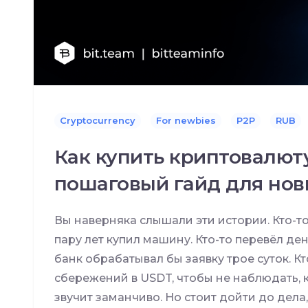
Cryptocurrency
For newbies
P2P
RUB
Как купить криптовалюту
пошаговый гайд для нов
Вы наверняка слышали эти истории. Кто-то
пару лет купил машину. Кто-то перевёл ден
банк обрабатывал бы заявку трое суток. Кт
сбережений в USDT, чтобы не наблюдать, ка
звучит заманчиво. Но стоит дойти до дела, 