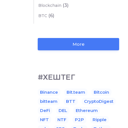
(3)
Blockchain
(6)
BTC
More
#ХЕШТЕГ
Binance
Bit.team
Bitcoin
bitteam
BTT
CryptoDigest
DeFi
DEL
Ethereum
NFT
NTF
P2P
Ripple