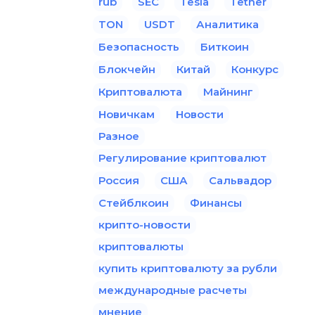
rub
SEC
Tesla
Tether
TON
USDT
Аналитика
Безопасность
Биткоин
Блокчейн
Китай
Конкурс
Криптовалюта
Майнинг
Новичкам
Новости
Разное
Регулирование криптовалют
Россия
США
Сальвадор
Стейблкоин
Финансы
крипто-новости
криптовалюты
купить криптовалюту за рубли
международные расчеты
мнение