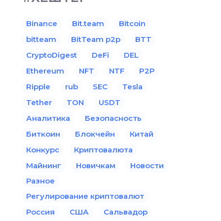
Binance
Bit.team
Bitcoin
bitteam
BitTeam p2p
BTT
CryptoDigest
DeFi
DEL
Ethereum
NFT
NTF
P2P
Ripple
rub
SEC
Tesla
Tether
TON
USDT
Аналитика
Безопасность
Биткоин
Блокчейн
Китай
Конкурс
Криптовалюта
Майнинг
Новичкам
Новости
Разное
Регулирование криптовалют
Россия
США
Сальвадор