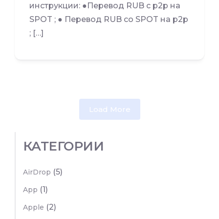
инструкции: ●Перевод RUB с p2p на
SPOT ; ● Перевод RUB со SPOT на p2p
; […]
Load More
КАТЕГОРИИ
(5)
AirDrop
(1)
App
(2)
Apple