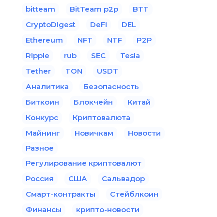
bitteam
BitTeam p2p
BTT
CryptoDigest
DeFi
DEL
Ethereum
NFT
NTF
P2P
Ripple
rub
SEC
Tesla
Tether
TON
USDT
Аналитика
Безопасность
Биткоин
Блокчейн
Китай
Конкурс
Криптовалюта
Майнинг
Новичкам
Новости
Разное
Регулирование криптовалют
Россия
США
Сальвадор
Смарт-контракты
Стейблкоин
Финансы
крипто-новости