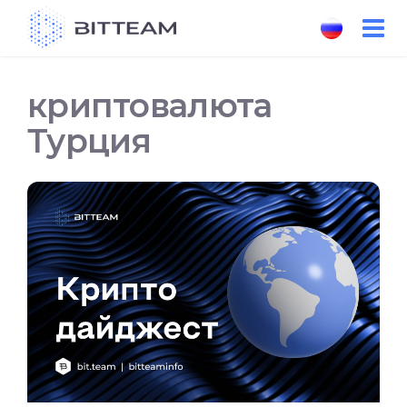
Skip
to
the
content
криптовалюта
Турция