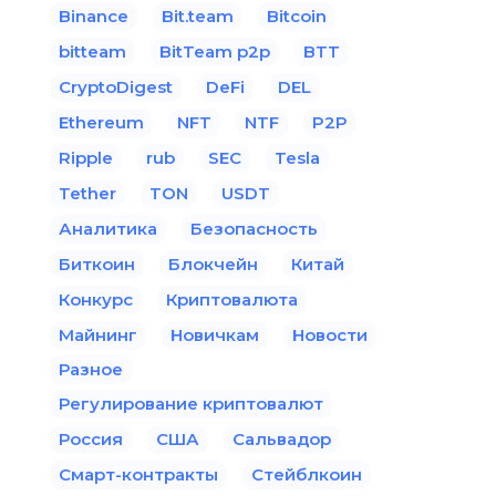
Binance
Bit.team
Bitcoin
bitteam
BitTeam p2p
BTT
CryptoDigest
DeFi
DEL
Ethereum
NFT
NTF
P2P
Ripple
rub
SEC
Tesla
Tether
TON
USDT
Аналитика
Безопасность
Биткоин
Блокчейн
Китай
Конкурс
Криптовалюта
Майнинг
Новичкам
Новости
Разное
Регулирование криптовалют
Россия
США
Сальвадор
Смарт-контракты
Стейблкоин