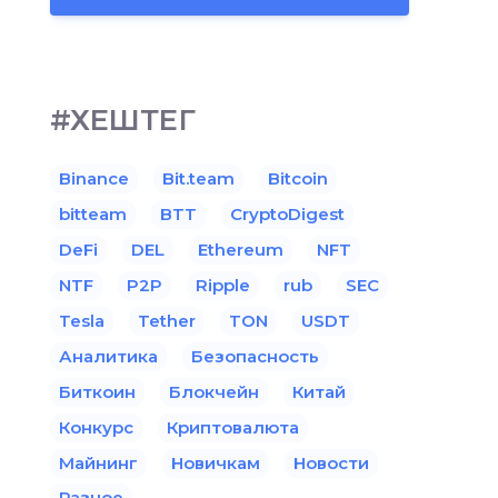
#ХЕШТЕГ
Binance
Bit.team
Bitcoin
bitteam
BTT
CryptoDigest
DeFi
DEL
Ethereum
NFT
NTF
P2P
Ripple
rub
SEC
Tesla
Tether
TON
USDT
Аналитика
Безопасность
Биткоин
Блокчейн
Китай
Конкурс
Криптовалюта
Майнинг
Новичкам
Новости
Разное