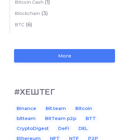
(1)
Bitcoin Cash
(3)
Blockchain
(6)
BTC
More
#ХЕШТЕГ
Binance
Bit.team
Bitcoin
bitteam
BitTeam p2p
BTT
CryptoDigest
DeFi
DEL
Ethereum
NFT
NTF
P2P