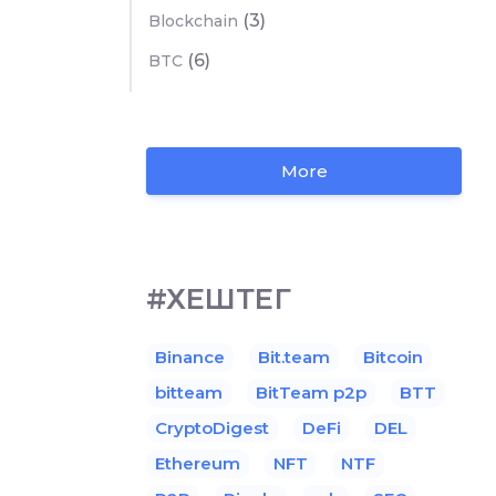
(3)
Blockchain
(6)
BTC
More
#ХЕШТЕГ
Binance
Bit.team
Bitcoin
bitteam
BitTeam p2p
BTT
CryptoDigest
DeFi
DEL
Ethereum
NFT
NTF