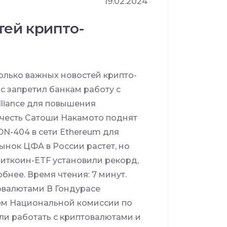
19.02.2024
тей крипто-
лько важных новостей крипто-
с запретил банкам работу с
lliance для повышения
 честь Сатоши Накамото поднят
N-404 в сети Ethereum для
ынок ЦФА в России растет, но
иткоин-ETF установили рекорд,
бнее. Время чтения: 7 минут.
овалютами В Гондурасе
ем Национальной комиссии по
ли работать с криптовалютами и