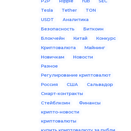
P2P
Ripple
rub
SEC
Tesla
Tether
TON
USDT
Аналитика
Безопасность
Биткоин
Блокчейн
Китай
Конкурс
Криптовалюта
Майнинг
Новичкам
Новости
Разное
Регулирование криптовалют
Россия
США
Сальвадор
Смарт-контракты
Стейблкоин
Финансы
крипто-новости
криптовалюты
купить криптовалюту за рубли