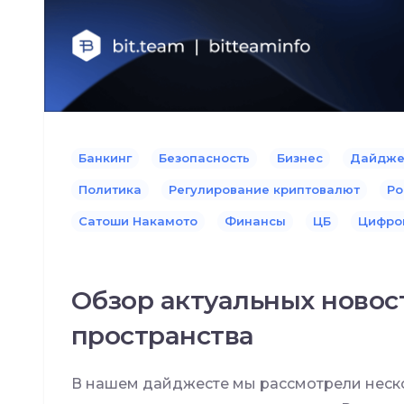
Банкинг
Безопасность
Бизнес
Дайдже
Политика
Регулирование криптовалют
Ро
Сатоши Накамото
Финансы
ЦБ
Цифро
Обзор актуальных новос
пространства
В нашем дайджесте мы рассмотрели неско