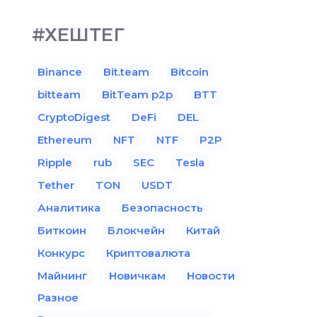
#ХЕШТЕГ
Binance
Bit.team
Bitcoin
bitteam
BitTeam p2p
BTT
CryptoDigest
DeFi
DEL
Ethereum
NFT
NTF
P2P
Ripple
rub
SEC
Tesla
Tether
TON
USDT
Аналитика
Безопасность
Биткоин
Блокчейн
Китай
Конкурс
Криптовалюта
Майнинг
Новичкам
Новости
Разное