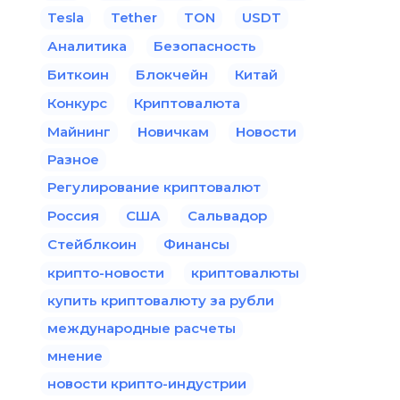
Tesla
Tether
TON
USDT
Аналитика
Безопасность
Биткоин
Блокчейн
Китай
Конкурс
Криптовалюта
Майнинг
Новичкам
Новости
Разное
Регулирование криптовалют
Россия
США
Сальвадор
Стейблкоин
Финансы
крипто-новости
криптовалюты
купить криптовалюту за рубли
международные расчеты
мнение
новости крипто-индустрии