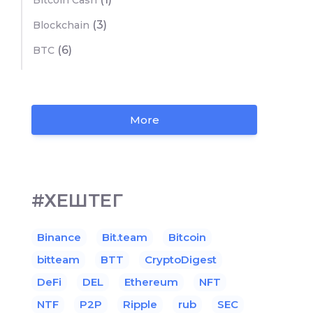
Bitcoin Cash
(3)
Blockchain
(6)
BTC
More
#ХЕШТЕГ
Binance
Bit.team
Bitcoin
bitteam
BTT
CryptoDigest
DeFi
DEL
Ethereum
NFT
NTF
P2P
Ripple
rub
SEC