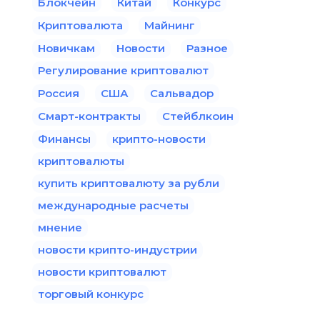
Блокчейн
Китай
Конкурс
Криптовалюта
Майнинг
Новичкам
Новости
Разное
Регулирование криптовалют
Россия
США
Сальвадор
Смарт-контракты
Стейблкоин
Финансы
крипто-новости
криптовалюты
купить криптовалюту за рубли
международные расчеты
мнение
новости крипто-индустрии
новости криптовалют
торговый конкурс