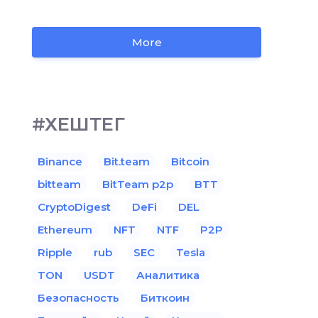
More
#ХЕШТЕГ
Binance
Bit.team
Bitcoin
bitteam
BitTeam p2p
BTT
CryptoDigest
DeFi
DEL
Ethereum
NFT
NTF
P2P
Ripple
rub
SEC
Tesla
TON
USDT
Аналитика
Безопасность
Биткоин