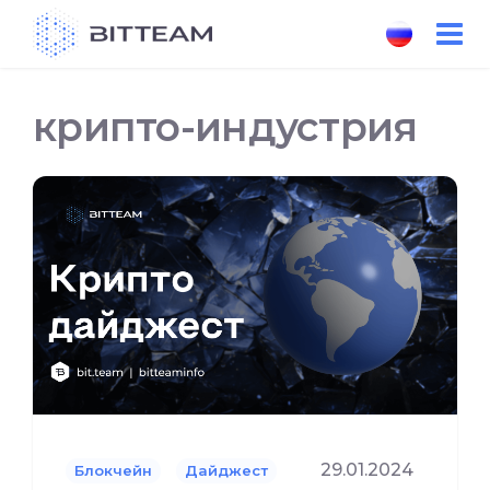
Skip
to
the
content
крипто-индустрия
29.01.2024
Блокчейн
Дайджест