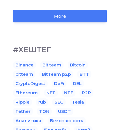
More
#ХЕШТЕГ
Binance
Bit.team
Bitcoin
bitteam
BitTeam p2p
BTT
CryptoDigest
DeFi
DEL
Ethereum
NFT
NTF
P2P
Ripple
rub
SEC
Tesla
Tether
TON
USDT
Аналитика
Безопасность
Биткоин
Блокчейн
Китай