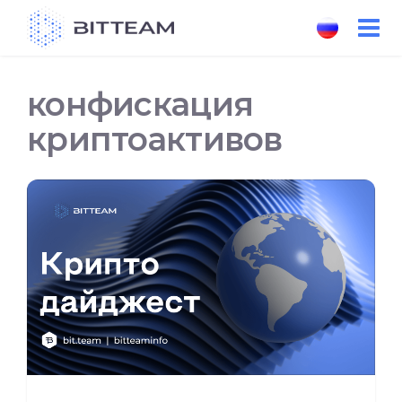
Skip
to
the
content
конфискация
криптоактивов