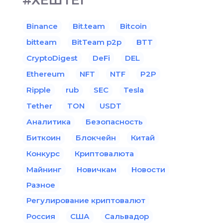
#ХЕШТЕГ
Binance
Bit.team
Bitcoin
bitteam
BitTeam p2p
BTT
CryptoDigest
DeFi
DEL
Ethereum
NFT
NTF
P2P
Ripple
rub
SEC
Tesla
Tether
TON
USDT
Аналитика
Безопасность
Биткоин
Блокчейн
Китай
Конкурс
Криптовалюта
Майнинг
Новичкам
Новости
Разное
Регулирование криптовалют
Россия
США
Сальвадор