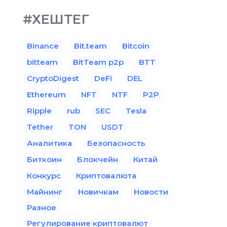
#ХЕШТЕГ
Binance
Bit.team
Bitcoin
bitteam
BitTeam p2p
BTT
CryptoDigest
DeFi
DEL
Ethereum
NFT
NTF
P2P
Ripple
rub
SEC
Tesla
Tether
TON
USDT
Аналитика
Безопасность
Биткоин
Блокчейн
Китай
Конкурс
Криптовалюта
Майнинг
Новичкам
Новости
Разное
Регулирование криптовалют