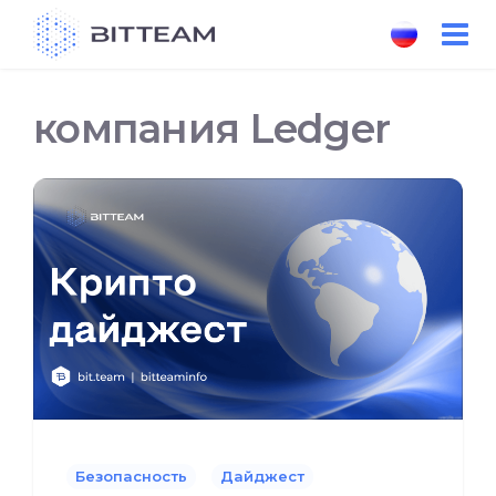
Skip
to
the
content
компания Ledger
Безопасность
Дайджест