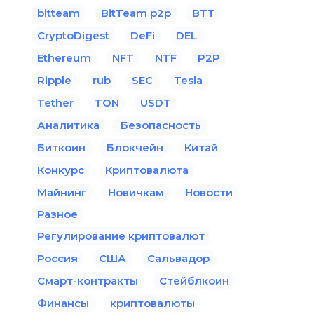
bitteam
BitTeam p2p
BTT
CryptoDigest
DeFi
DEL
Ethereum
NFT
NTF
P2P
Ripple
rub
SEC
Tesla
Tether
TON
USDT
Аналитика
Безопасность
Биткоин
Блокчейн
Китай
Конкурс
Криптовалюта
Майнинг
Новичкам
Новости
Разное
Регулирование криптовалют
Россия
США
Сальвадор
Смарт-контракты
Стейблкоин
Финансы
криптовалюты