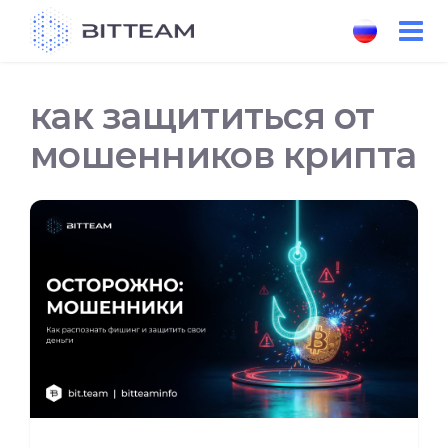
Skip
to
the
content
как защититься от
мошенников крипта