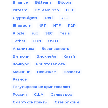
Binance
Bit.team
Bitcoin
bitteam
BitTeam p2p
BTT
CryptoDigest
DeFi
DEL
Ethereum
NFT
NTF
P2P
Ripple
rub
SEC
Tesla
Tether
TON
USDT
Аналитика
Безопасность
Биткоин
Блокчейн
Китай
Конкурс
Криптовалюта
Майнинг
Новичкам
Новости
Разное
Регулирование криптовалют
Россия
США
Сальвадор
Смарт-контракты
Стейблкоин