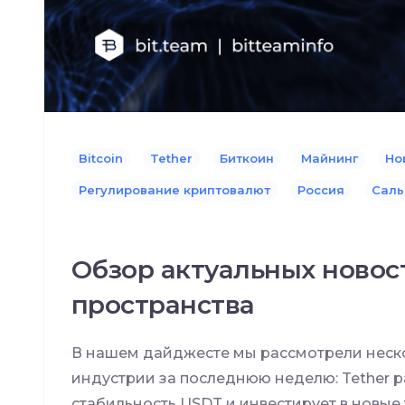
Bitcoin
Tether
Биткоин
Майнинг
Но
Регулирование криптовалют
Россия
Саль
Обзор актуальных новос
пространства
В нашем дайджесте мы рассмотрели неско
индустрии за последнюю неделю: Tether 
стабильность USDT и инвестирует в новые