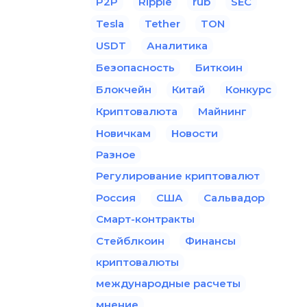
P2P
Ripple
rub
SEC
Tesla
Tether
TON
USDT
Аналитика
Безопасность
Биткоин
Блокчейн
Китай
Конкурс
Криптовалюта
Майнинг
Новичкам
Новости
Разное
Регулирование криптовалют
Россия
США
Сальвадор
Смарт-контракты
Стейблкоин
Финансы
криптовалюты
международные расчеты
мнение