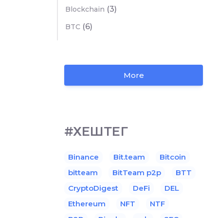
(3)
Blockchain
(6)
BTC
More
#ХЕШТЕГ
Binance
Bit.team
Bitcoin
bitteam
BitTeam p2p
BTT
CryptoDigest
DeFi
DEL
Ethereum
NFT
NTF