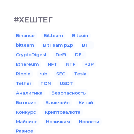
#ХЕШТЕГ
Binance
Bit.team
Bitcoin
bitteam
BitTeam p2p
BTT
CryptoDigest
DeFi
DEL
Ethereum
NFT
NTF
P2P
Ripple
rub
SEC
Tesla
Tether
TON
USDT
Аналитика
Безопасность
Биткоин
Блокчейн
Китай
Конкурс
Криптовалюта
Майнинг
Новичкам
Новости
Разное