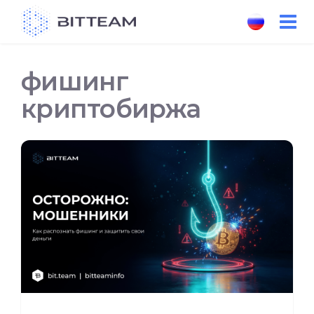
Skip
to
the
content
фишинг
криптобиржа