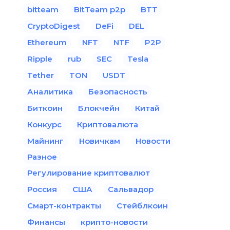
bitteam
BitTeam p2p
BTT
CryptoDigest
DeFi
DEL
Ethereum
NFT
NTF
P2P
Ripple
rub
SEC
Tesla
Tether
TON
USDT
Аналитика
Безопасность
Биткоин
Блокчейн
Китай
Конкурс
Криптовалюта
Майнинг
Новичкам
Новости
Разное
Регулирование криптовалют
Россия
США
Сальвадор
Смарт-контракты
Стейблкоин
Финансы
крипто-новости