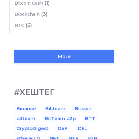
(1)
Bitcoin Cash
(3)
Blockchain
(6)
BTC
More
#ХЕШТЕГ
Binance
Bit.team
Bitcoin
bitteam
BitTeam p2p
BTT
CryptoDigest
DeFi
DEL
Ethereum
NFT
NTF
P2P