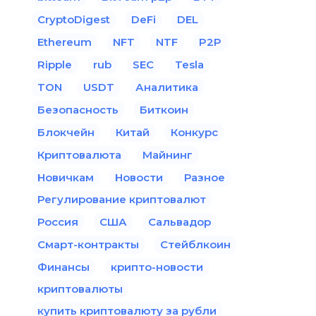
CryptoDigest
DeFi
DEL
Ethereum
NFT
NTF
P2P
Ripple
rub
SEC
Tesla
TON
USDT
Аналитика
Безопасность
Биткоин
Блокчейн
Китай
Конкурс
Криптовалюта
Майнинг
Новичкам
Новости
Разное
Регулирование криптовалют
Россия
США
Сальвадор
Смарт-контракты
Стейблкоин
Финансы
крипто-новости
криптовалюты
купить криптовалюту за рубли