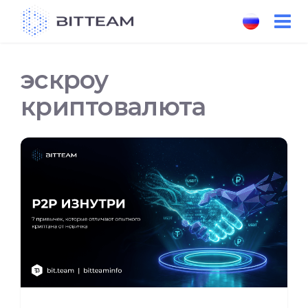
Skip
to
the
content
эскроу
криптовалюта