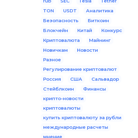
rub
SEC
Tesla
Tether
TON
USDT
Аналитика
Безопасность
Биткоин
Блокчейн
Китай
Конкурс
Криптовалюта
Майнинг
Новичкам
Новости
Разное
Регулирование криптовалют
Россия
США
Сальвадор
Стейблкоин
Финансы
крипто-новости
криптовалюты
купить криптовалюту за рубли
международные расчеты
мнение