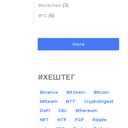
(3)
Blockchain
(6)
BTC
More
#ХЕШТЕГ
Binance
Bit.team
Bitcoin
bitteam
BTT
CryptoDigest
DeFi
DEL
Ethereum
NFT
NTF
P2P
Ripple