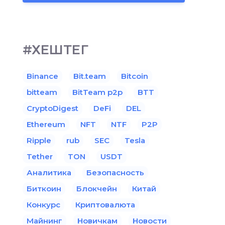
#ХЕШТЕГ
Binance
Bit.team
Bitcoin
bitteam
BitTeam p2p
BTT
CryptoDigest
DeFi
DEL
Ethereum
NFT
NTF
P2P
Ripple
rub
SEC
Tesla
Tether
TON
USDT
Аналитика
Безопасность
Биткоин
Блокчейн
Китай
Конкурс
Криптовалюта
Майнинг
Новичкам
Новости