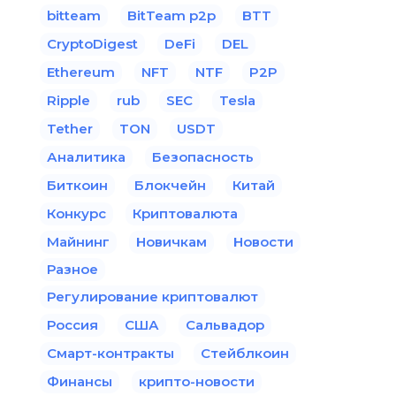
bitteam
BitTeam p2p
BTT
CryptoDigest
DeFi
DEL
Ethereum
NFT
NTF
P2P
Ripple
rub
SEC
Tesla
Tether
TON
USDT
Аналитика
Безопасность
Биткоин
Блокчейн
Китай
Конкурс
Криптовалюта
Майнинг
Новичкам
Новости
Разное
Регулирование криптовалют
Россия
США
Сальвадор
Смарт-контракты
Стейблкоин
Финансы
крипто-новости