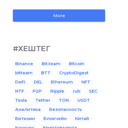
More
#ХЕШТЕГ
Binance
Bit.team
Bitcoin
bitteam
BTT
CryptoDigest
DeFi
DEL
Ethereum
NFT
NTF
P2P
Ripple
rub
SEC
Tesla
Tether
TON
USDT
Аналитика
Безопасность
Биткоин
Блокчейн
Китай
Конкурс
Криптовалюта