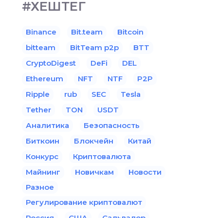
#ХЕШТЕГ
Binance
Bit.team
Bitcoin
bitteam
BitTeam p2p
BTT
CryptoDigest
DeFi
DEL
Ethereum
NFT
NTF
P2P
Ripple
rub
SEC
Tesla
Tether
TON
USDT
Аналитика
Безопасность
Биткоин
Блокчейн
Китай
Конкурс
Криптовалюта
Майнинг
Новичкам
Новости
Разное
Регулирование криптовалют
Россия
США
Сальвадор