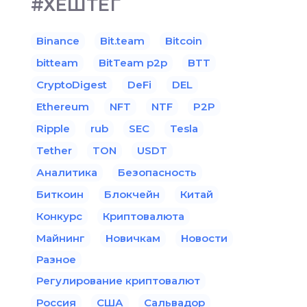
#ХЕШТЕГ
Binance
Bit.team
Bitcoin
bitteam
BitTeam p2p
BTT
CryptoDigest
DeFi
DEL
Ethereum
NFT
NTF
P2P
Ripple
rub
SEC
Tesla
Tether
TON
USDT
Аналитика
Безопасность
Биткоин
Блокчейн
Китай
Конкурс
Криптовалюта
Майнинг
Новичкам
Новости
Разное
Регулирование криптовалют
Россия
США
Сальвадор