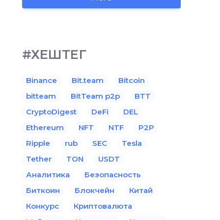
#ХЕШТЕГ
Binance
Bit.team
Bitcoin
bitteam
BitTeam p2p
BTT
CryptoDigest
DeFi
DEL
Ethereum
NFT
NTF
P2P
Ripple
rub
SEC
Tesla
Tether
TON
USDT
Аналитика
Безопасность
Биткоин
Блокчейн
Китай
Конкурс
Криптовалюта