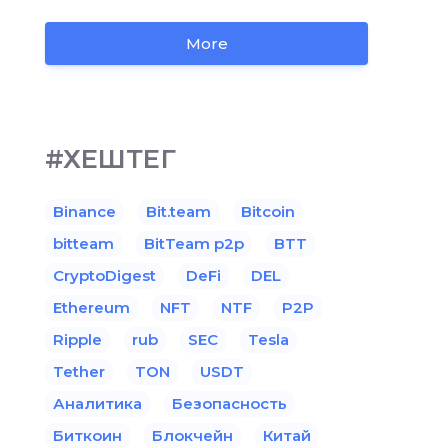
More
#ХЕШТЕГ
Binance
Bit.team
Bitcoin
bitteam
BitTeam p2p
BTT
CryptoDigest
DeFi
DEL
Ethereum
NFT
NTF
P2P
Ripple
rub
SEC
Tesla
Tether
TON
USDT
Аналитика
Безопасность
Биткоин
Блокчейн
Китай