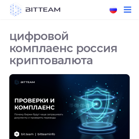
Skip
to
the
content
цифровой
комплаенс россия
криптовалюта