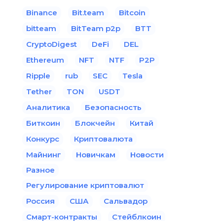
Binance
Bit.team
Bitcoin
bitteam
BitTeam p2p
BTT
CryptoDigest
DeFi
DEL
Ethereum
NFT
NTF
P2P
Ripple
rub
SEC
Tesla
Tether
TON
USDT
Аналитика
Безопасность
Биткоин
Блокчейн
Китай
Конкурс
Криптовалюта
Майнинг
Новичкам
Новости
Разное
Регулирование криптовалют
Россия
США
Сальвадор
Смарт-контракты
Стейблкоин